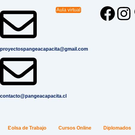
F
I
Aula virtual
a
n
c
s
proyectospangeacapacita@gmail.com
e
t
b
a
o
g
contacto@pangeacapacita.cl
o
r
k
a
Bolsa de Trabajo
Cursos Online
Diplomados